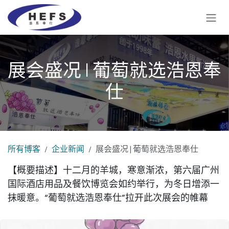
跳至内容
展会盛况 | 葡萄就选浩恩奉
仕
所有博客
企业新闻
展会盛况 | 葡萄就选浩恩奉仕
【概要描述】十二月的羊城，寒意渐浓，第六届广州
国际酒店用品及餐饮博览会如约举行，为冬日增添一
抹暖意。“葡萄就选浩恩奉仕”拉开此次展会的帷幕