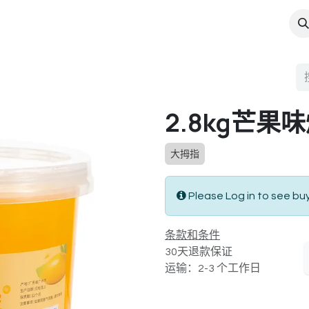
菜单服务
茶饮学院
公司
工作
2.8kg芒果
大拇指
Please Log in to see bu
条款和条件
30天退款保证
运输：2-3 个工作日